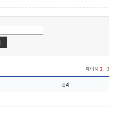
색
페이지
1
0
관리