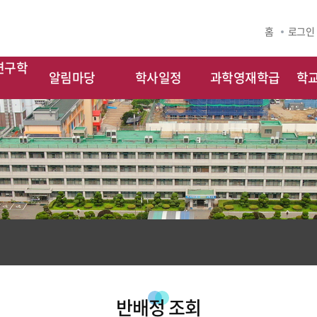
홈
로그인
연구학
알림마당
학사일정
과학영재학급
학
반배정 조회