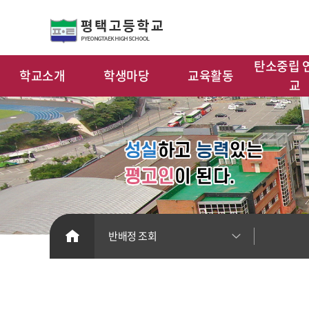
탄소중립 
학교소개
학생마당
교육활동
교
HOME
반배정 조회