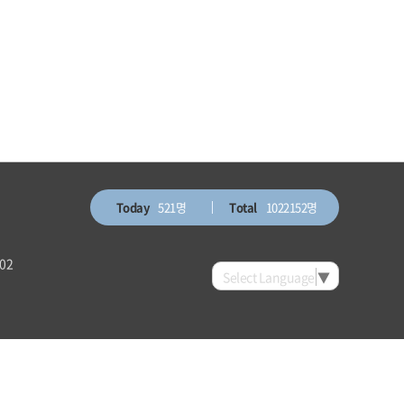
Today
521명
Total
1022152명
002
Select Language
▼