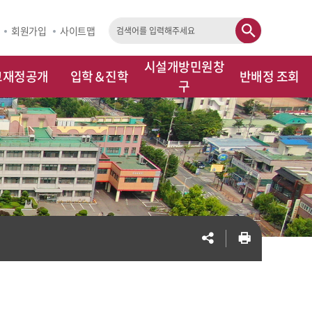
회원가입
사이트맵
검
색
시설개방민원창
교재정공개
입학＆진학
반배정 조회
구