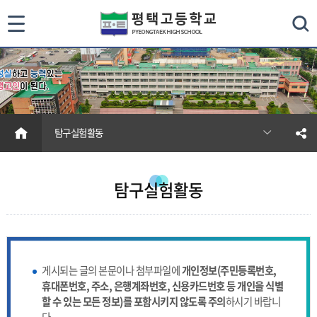
통
검색
합
검
색
HOME
탐구실험활동
닫
기
탐구실험활동
게시되는 글의 본문이나 첨부파일에
개인정보(주민등록번호,
휴대폰번호, 주소, 은행계좌번호, 신용카드번호 등 개인을 식별
할 수 있는 모든 정보)를 포함시키지 않도록 주의
하시기 바랍니