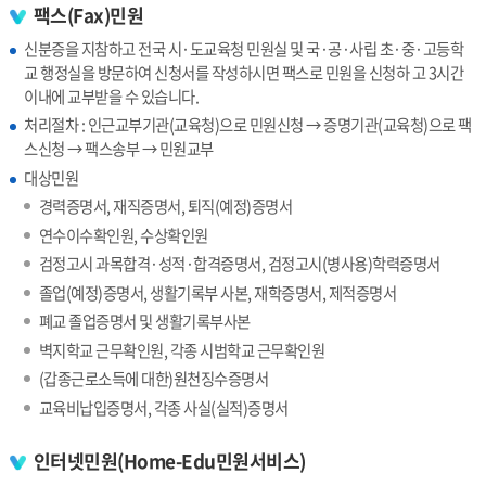
팩스(Fax)민원
신분증을 지참하고 전국 시·도교육청 민원실 및 국·공·사립 초·중·고등학
교 행정실을 방문하여 신청서를 작성하시면 팩스로 민원을 신청하 고 3시간
이내에 교부받을 수 있습니다.
처리절차 : 인근교부기관(교육청)으로 민원신청 → 증명기관(교육청)으로 팩
스신청 → 팩스송부 → 민원교부
대상민원
경력증명서, 재직증명서, 퇴직(예정)증명서
연수이수확인원, 수상확인원
검정고시 과목합격·성적·합격증명서, 검정고시(병사용)학력증명서
졸업(예정)증명서, 생활기록부 사본, 재학증명서, 제적증명서
폐교 졸업증명서 및 생활기록부사본
벽지학교 근무확인원, 각종 시범학교 근무확인원
(갑종근로소득에 대한)원천징수증명서
교육비납입증명서, 각종 사실(실적)증명서
인터넷민원(Home-Edu민원서비스)