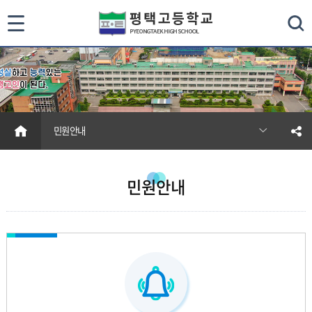
통
검색
합
검
색
HOME
민원안내
닫
기
민원안내