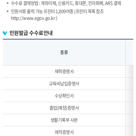
수수료 결제방법 : 계좌이체, 신용카드, 휴대폰, 전자화폐, ARS 결제
민원서류 출력 가능 프린터 1,809여종 (프린터 목록 참조
http://www.egov.go.kr )
민원발급 수수료안내
종류
민
재학증명서
원
발
교육비납입증명서
급
수
수상확인서
수
졸업(예정)증명서
료
안
생활기록부 사본
내
제적증명서