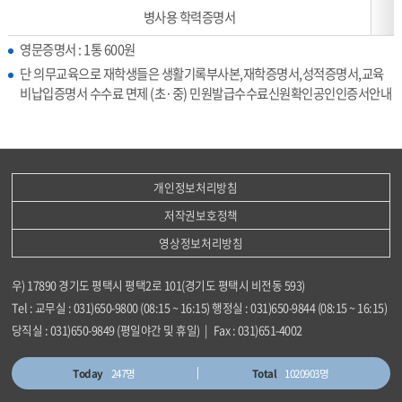
병사용 학력증명서
영문증명서 : 1통 600원
단 의무교육으로 재학생들은 생활기록부사본,재학증명서,성적증명서,교육
비납입증명서 수수료 면제 (초·중) 민원발급수수료신원확인공인인증서안내
개인정보처리방침
저작권보호정책
영상정보처리방침
우) 17890 경기도 평택시 평택2로 101(경기도 평택시 비전동 593)
Tel : 교무실 : 031)650-9800 (08:15 ~ 16:15) 행정실 : 031)650-9844 (08:15 ~ 16:15)
당직실 : 031)650-9849 (평일야간 및 휴일) | Fax : 031)651-4002
Today
247명
Total
1020903명