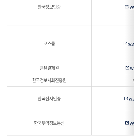
확
한국정보인증
www
인
공
인
인
증
코스콤
www
서
안
내
금유결제원
www
한국정보사회진흥원
si
한국전자인증
www
한국무역정보통신
www